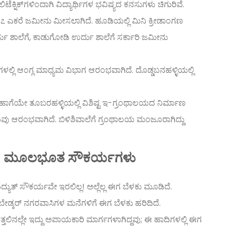
ಟೆಕ್ನಿಕ್‌ಗಳಿಂದಾಗಿ ವಿದ್ಯಾರ್ಥಿಗಳ ಭವಿಷ್ಯದ ಕನಸುಗಳು ಚಿಗುರಿವೆ.
ಿ ೨೭ ಎಕರೆ ಜಮೀನು ಮೀಸಲಾಗಿದೆ. ಹೂಡಿಯಲ್ಲಿ ಮಿನಿ ಕ್ರೀಡಾಂಗಣ
 ಉರ್ದು ಶಾಲೆಗೆ, ಕಾಡುಗೋಡಿ ಉರ್ದು ಶಾಲೆಗೆ ಸರ್ಕಾರಿ ಜಮೀನು
ೆಗಳಲ್ಲಿ ಆಂಗ್ಲ ಮಾಧ್ಯಮ ವಿಭಾಗ ಆರಂಭವಾಗಿದೆ. ದೊಡ್ಡಬನಹಳ್ಳಿಯಲ್ಲಿ
ವೆ. ಹಾಗೆಯೇ ತೂಬರಹಳ್ಳಿಯಲ್ಲಿ ವಿಶಿಷ್ಟ ಇ-ಗ್ರಂಥಾಲಯದ ನಿರ್ಮಾಣ
ು ಆರಂಭವಾಗಿದೆ. ಬಿಳಿಶಿವಾಲೆಗೆ ಗ್ರಂಥಾಲಯ ಮಂಜೂರಾಗಿದ್ದು
ುತ್ – ಮೂಲಭೂತ ಸೌಕರ್ಯಗಳು
ವಿದ್ಯುತ್ ಸೌಕರ್ಯವೇ ಇರಲಿಲ್ಲ! ಅಲ್ಲೆಲ್ಲ ಈಗ ಬೆಳಕು ಮೂಡಿದೆ.
ಂಬೇಡ್ಕರ್ ನಗರವಾಸಿಗಳ ಮನೆಗಳಿಗೆ ಈಗ ಬೆಳಕು ಹರಿದಿದೆ.
ಲಿನಲ್ಲೇ ಇದ್ದು ಅಪಾಯಕಾರಿ ಮಾರ್ಗಗಳಾಗಿದ್ದವು; ಈ ಹಾದಿಗಳಲ್ಲಿ ಈಗ