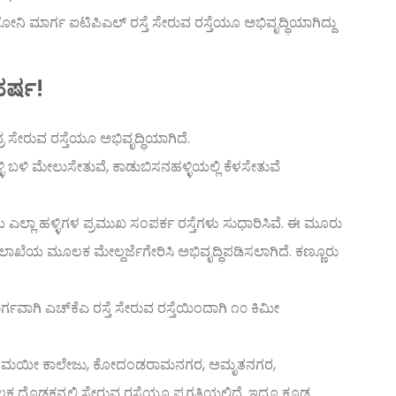
ಲೋನಿ ಮಾರ್ಗ ಐಟಿಪಿಎಲ್ ರಸ್ತೆ ಸೇರುವ ರಸ್ತೆಯೂ ಅಭಿವೃದ್ಧಿಯಾಗಿದ್ದು
ಹರ್ಷ!
್ರ ಸೇರುವ ರಸ್ತೆಯೂ ಅಭಿವೃದ್ಧಿಯಾಗಿದೆ.
 ಬಳಿ ಮೇಲುಸೇತುವೆ, ಕಾಡುಬಿಸನಹಳ್ಳಿಯಲ್ಲಿ ಕೆಳಸೇತುವೆ
ಯ ಎಲ್ಲಾ ಹಳ್ಳಿಗಳ ಪ್ರಮುಖ ಸಂಪರ್ಕ ರಸ್ತೆಗಳು ಸುಧಾರಿಸಿವೆ. ಈ ಮೂರು
ೆಯ ಮೂಲಕ ಮೇಲ್ದರ್ಜೆಗೇರಿಸಿ ಅಭಿವೃದ್ಧಿಪಡಿಸಲಾಗಿದೆ. ಕಣ್ಣೂರು
ರ್ಗವಾಗಿ ಎಚ್‌ಕೆಎ ರಸ್ತೆ ಸೇರುವ ರಸ್ತೆಯಿಂದಾಗಿ ೧೦ ಕಿಮೀ
ಾನಂದಮಯೀ ಕಾಲೇಜು, ಕೋದಂಡರಾಮನಗರ, ಅಮೃತನಗರ,
ೊಡ್ಡಕನ್ನಲ್ಲಿ ಸೇರುವ ರಸ್ತೆಯೂ ಪ್ರಗತಿಯಲ್ಲಿದೆ. ಇದೂ ಕೂಡ