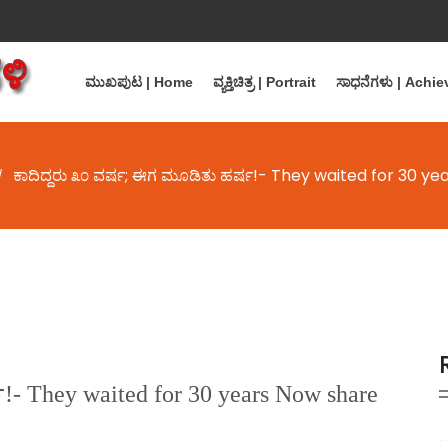
ಮುಖಪುಟ | Home
ವ್ಯಕ್ತಿಚಿತ್ರ | Portrait
ಸಾಧನೆಗಳು | Achi
ಕಾದಿದ್ದರು ೩೦ ವರ್ಷ; ಈಗ ಮೂಡಿತು ಹರ್ಷ!- They waited for 30 y
/
- They waited for 30 years Now share