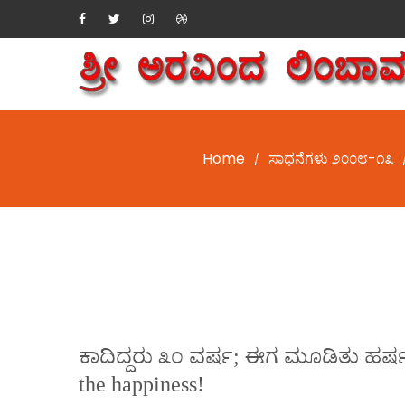
Home
ಸಾಧನೆಗಳು ೨೦೦೮-೧೩
/
ಕಾದಿದ್ದರು ೩೦ ವರ್ಷ; ಈಗ ಮೂಡಿತು ಹರ್ಷ!
the happiness!