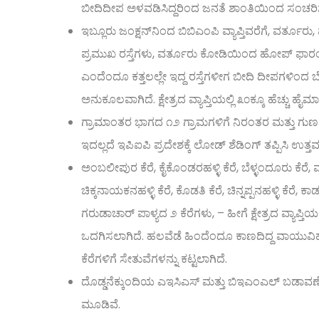
ಬೀದಿದೀಪ ಅಳವಡಿಸಿದ್ದರಿಂದ ಜನತೆ ಶಾಂತಿಯಿಂದ ಸಂಚರಿ
ಇಬ್ಲೂರು ಜಂಕ್ಷನ್‌ನಿಂದ ಬಿಬಿಎಂಪಿ ವ್ಯಾಪ್ತಿವರೆಗೆ, ವರ್ತೂರು
ಪ್ರಮುಖ ರಸ್ತೆಗಳು, ವರ್ತೂರು ಕೋಡಿಯಿಂದ ಹೋಪ್ ಫಾರಂ ವ
ಎಂದೆಂದೂ ಕತ್ತಲಲ್ಲೇ ಇದ್ದ ರಸ್ತೆಗಳೀಗ ಬೀದಿ ದೀಪಗಳಿಂದ 
ಅನುಕೂಲವಾಗಿದೆ. ಕ್ಷೇತ್ರದ ವ್ಯಾಪ್ತಿಯಲ್ಲಿ ೩೦ಕ್ಕೂ ಹೆಚ್ಚು ಹೈಮಾ
ಗ್ರಾಮಾಂತರ ಭಾಗದ ೧೨ ಗ್ರಾಮಗಳಿಗೆ ನಿರಂತರ ಮತ್ತು ಗುಣಮಟ್
ಇದಲ್ಲದೆ ಇಪಿಐಪಿ ಪ್ರದೇಶಕ್ಕೆ ಲೋಡ್ ಶೆಡಿಂಗ್ ತಪ್ಪಿಸಿ ಉತ್ತಮ
ಅಂಬಲೀಪುರ ಕೆರೆ, ಕೈಕೊಂಡರಹಳ್ಳಿ ಕೆರೆ, ಬೆಳ್ಳಂದೂರು ಕೆರೆ
ಚಿಕ್ಕನಾಯಕನಹಳ್ಳಿ ಕೆರೆ, ಕೊಡತಿ ಕೆರೆ, ಚಿನ್ನಪ್ಪನಹಳ್ಳಿ ಕೆರೆ
ಗರುಡಾಚಾರ್ ಪಾಳ್ಯದ ೨ ಕೆರೆಗಳು, – ಹೀಗೆ ಕ್ಷೇತ್ರದ ವ್ಯಾಪ್ತಿ
ಒದಗಿಸಲಾಗಿದೆ. ಹಲವೆಡೆ ಹಿಂದೆಂದೂ ಕಾಣದಿದ್ದ ವಾಯು
ಕೆರೆಗಳಿಗೆ ಸೇತುವೆಗಳನ್ನು ಕಟ್ಟಲಾಗಿದೆ.
ದೊಡ್ಡನೆಕ್ಕುಂದಿಯ ಎಇಸಿಎಸ್ ಮತ್ತು ಬಿಇಎಂಎಲ್ ಬಡಾವಣೆ
ಮೂಡಿವೆ.