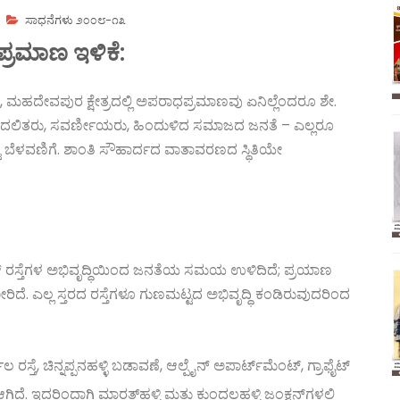
ಸಾಧನೆಗಳು ೨೦೦೮-೧೩
ಪ್ರಮಾಣ ಇಳಿಕೆ:
ೆ, ಮಹದೇವಪುರ ಕ್ಷೇತ್ರದಲ್ಲಿ ಅಪರಾಧಪ್ರಮಾಣವು ಏನಿಲ್ಲೆಂದರೂ ಶೇ.
ರದಲ್ಲಿ ದಲಿತರು, ಸವರ್ಣೀಯರು, ಹಿಂದುಳಿದ ಸಮಾಜದ ಜನತೆ – ಎಲ್ಲರೂ
ಿಶಿಷ್ಟ ಬೆಳವಣಿಗೆ. ಶಾಂತಿ ಸೌಹಾರ್ದದ ವಾತಾವರಣದ ಸ್ಥಿತಿಯೇ
ಕ್ ರಸ್ತೆಗಳ ಅಭಿವೃದ್ಧಿಯಿಂದ ಜನತೆಯ ಸಮಯ ಉಳಿದಿದೆ; ಪ್ರಯಾಣ
ೆ. ಎಲ್ಲ ಸ್ತರದ ರಸ್ತೆಗಳೂ ಗುಣಮಟ್ಟದ ಅಭಿವೃದ್ಧಿ ಕಂಡಿರುವುದರಿಂದ
ರಸ್ತೆ, ಚಿನ್ನಪ್ಪನಹಳ್ಳಿ ಬಡಾವಣೆ, ಆಲ್ಪೈನ್ ಅಪಾರ್ಟ್‌ಮೆಂಟ್, ಗ್ರಾಫೈಟ್
ದೆ. ಇದರಿಂದಾಗಿ ಮಾರತ್‌ಹಳ್ಳಿ ಮತ್ತು ಕುಂದಲಹಳ್ಳಿ ಜಂಕ್ಷನ್‌ಗಳಲ್ಲಿ