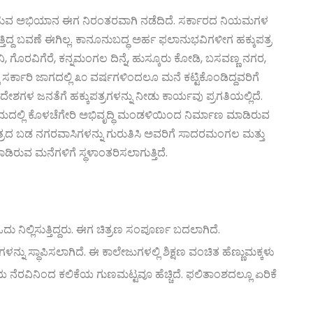
 ವಿತರಿಸುವ ಅಭಿಯಾನ ಈಗ ನಿರಂತರವಾಗಿ ನಡೆದಿದೆ. ಸರ್ಕಾರದ ನಿಯಮಗಳ
ತಿದ್ದ ಬವಣೆ ಈಗಿಲ್ಲ. ಕಾನೂನುಬದ್ಧ ಅರ್ಹ ಫಲಾನುಭವಿಗಳೀಗ ಹಕ್ಕುಪತ್ರ
, ಗೊರವಿಗೆರೆ, ಕನ್ನಮಂಗಲ ದಿನ್ನೆ, ಹುಸ್ಕೂರು ಕೋಡಿ, ಬಸವಣ್ಣ ನಗರ,
ಸರ್ಕಾರಿ ಜಾಗದಲ್ಲಿ ೩೦ ವರ್ಷಗಳಿಂದಲೂ ಮನೆ ಕಟ್ಟಿಕೊಂಡಿದ್ದವರಿಗೆ
ಪ್ರದೇಶಗಳ ಜನತೆಗೆ ಹಕ್ಕುಪತ್ರಗಳನ್ನು ನೀಡು ಕಾರ್ಯವು ಪ್ರಗತಿಯಲ್ಲಿದೆ.
ರಾಮದಲ್ಲಿ ಕೊಳಚೆಗೇರಿ ಅಭಿವೃದ್ಧಿ ಮಂಡಳಿಯಿಂದ ನಿರ್ಮಾಣ ಮಾಡಿರುವ
ಕ್ಷೇತ್ರದ ಬಡ ನಗರವಾಸಿಗಳನ್ನು ಗುರುತಿಸಿ ಅವರಿಗೆ ಸಾದರಮಂಗಲ ಮತ್ತು
ಿರುವ ಮನೆಗಳಿಗೆ ಸ್ಥಳಾಂತರಿಸಲಾಗುತ್ತಿದೆ.
ಓದು ನಿಲ್ಲಿಸುತ್ತಿದ್ದರು. ಈಗ ಚಿತ್ರಣ ಸಂಪೂರ್ಣ ಬದಲಾಗಿದೆ.
ನು ಸ್ಥಾಪಿಸಲಾಗಿದೆ. ಈ ಕಾಲೇಜುಗಳಲ್ಲಿ ಶಿಕ್ಷಣ ವಂಚಿತ ಹೆಣ್ಣುಮಕ್ಕಳು
ದಿಯ ನೆರವಿನಿಂದ ಕಲಿಕೆಯ ಗುಣಮಟ್ಟವೂ ಹೆಚ್ಚಿದೆ. ಫಲಿತಾಂಶದಲ್ಲೂ ಏರಿಕೆ