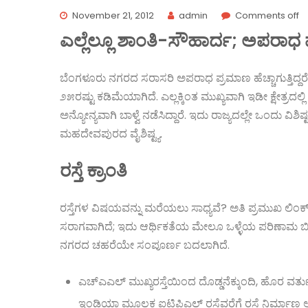
November 21, 2012
admin
Comments off
ಎಲ್ಲೆಲ್ಲೂ ಶಾಂತಿ-ಸೌಹಾರ್ದ; ಅಪರಾಧ 
ಬೆಂಗಳೂರು ನಗರದ ಸರಾಸರಿ ಅಪರಾಧ ಪ್ರಮಾಣ ಹೆಚ್ಚಾಗುತ್ತಿದ್ದರ
೨೫ರಷ್ಟು ಕಡಿಮೆಯಾಗಿದೆ. ಎಲ್ಲಕ್ಕಿಂತ ಮುಖ್ಯವಾಗಿ ಇಡೀ ಕ್ಷೇತ್
ಅನ್ಯೋನ್ಯವಾಗಿ ಬಾಳ್ವೆ ನಡೆಸಿದ್ದಾರೆ. ಇದು ರಾಜ್ಯದಲ್ಲೇ ಒಂದು ವ
ಮಹದೇವಪುರದ ವೈಶಿಷ್ಟ್ಯ.
ರಸ್ತೆ ಕ್ರಾಂತಿ
ರಸ್ತೆಗಳ ವಿಷಯವನ್ನು ಮರೆಯಲು ಸಾಧ್ಯವೆ? ಅತಿ ಪ್ರಮುಖ ಲಿಂ
ಸರಾಗವಾಗಿದೆ; ಇದು ಆರ್ಥಿಕತೆಯ ಮೇಲೂ ಒಳ್ಳೆಯ ಪರಿಣಾಮ ಬೀರಿದ
ನಗರದ ಚಹರೆಯೇ ಸಂಪೂರ್ಣ ಬದಲಾಗಿದೆ.
ಎಚ್‌ಎಎಲ್ ಮುಖ್ಯರಸ್ತೆಯಿಂದ ದೊಡ್ಡನೆಕ್ಕುಂದಿ, ಹೊರ ವರ್ತುಲ 
ಇಂಡಿಯಾ ಮೂಲಕ ಐಟಿಪಿಎಲ್ ರಸ್ತೆವರೆಗೆ ರಸ್ತೆ ನಿರ್ಮಾಣ ಆಗಿ