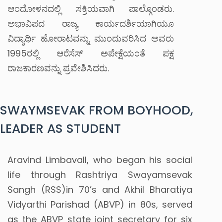
ಆಂದೋಳನದಲ್ಲಿ ಸಕ್ರಿಯವಾಗಿ ಪಾಲ್ಗೊಂಡರು.
ಅಭಾವಿಪದ ರಾಜ್ಯ ಕಾರ್ಯದರ್ಶಿಯಾಗಿಯೂ
ವಿದ್ಯಾರ್ಥಿ ಹೋರಾಟವನ್ನು ಮುಂದುವರಿಸಿದ ಅವರು
1995ರಲ್ಲಿ ಆರೆಸೆಸ್ ಅಪೇಕ್ಷೆಯಂತೆ ಪಕ್ಷ
ರಾಜಕಾರಣವನ್ನು ಪ್ರವೇಶಿಸಿದರು.
SWAYMSEVAK FROM BOYHOOD,
LEADER AS STUDENT
Aravind Limbavall, who began his social
life through Rashtriya Swayamsevak
Sangh (RSS)in 70’s and Akhil Bharatiya
Vidyarthi Parishad (ABVP) in 80s, served
as the ABVP state joint secretary for six