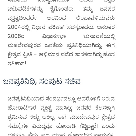
ಚಟುವಟಿಕೆಗಳನ್ನು ಕೈಗೊಂಡರು.
ತಮ್ಮ ಜನಪರ
ವ್ಯಕ್ತಿತ್ವದಿಂದಲೇ ಅರವಿಂದ ಲಿಂಬಾವಳಿಯವರು
2004ರಲ್ಲಿ ವಿಧಾನ ಪರಿಷತ್ ಸದಸ್ಯರಾದರು. ಆನಂತರ
2008ರ ವಿಧಾನಸಭಾ ಚುನಾವಣೆಯಲ್ಲಿ
ಮಹದೇವಪುರದ ಜನತೆಯ ಪ್ರತಿನಿಧಿಯಾಗಿದ್ದು, ಈಗ
ಕ್ಷೇತ್ರದ ಪ್ರೀತಿ - ಅಭಿಮಾನ ಪಡೆದ ಶಾಸಕರಾಗಿದ್ದು ಹೊಸ
ಇತಿಹಾಸ!
ಜನಪ್ರತಿನಿಧಿ, ಸಂಪುಟ ಸಚಿವ
ಜನಪ್ರತಿನಿಧಿಯಾದ ಸಂದರ್ಭದಲ್ಲೂ ಅವರೊಳಗೆ ಇರುವ
ಹೋರಾಟಗಾರ ವ್ಯಕ್ತಿತ್ವ ಮಾಸಿಲ್ಲ; ಜನಪರ ಕೆಲಸಕ್ಕಾಗಿ
ಶ್ರಮಿಸುವ ಕಿಚ್ಚು ಆರಿಲ್ಲ. ಈಗ ಮಹದೇವಪುರ ಕ್ಷೇತ್ರದ
ಸಮಸ್ಯೆಗಳ ವಿರುದ್ಧವೂ ಹೋರಾಡಿ ಗೆದ್ದಿದ್ದಾರೆ!
ಒಂದು
ದಶಕಕ್ಕೂ ಹೆಚ್ಚು ಕಾಲ ಯುವ ಹೋರಾಟದ ನಾಯಕತ್ವ,