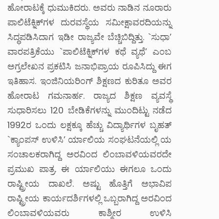
ಹೋರಾಟಕ್ಕೆ ಧುಮುಕಿದರು. ಅವರು ನಾಡಿನ ನೂರಾರು
ಪಾಲಿಟೆಕ್ನಿಕ್‌ಗಳ ದುರವಸ್ಥೆಯ ಸಮೀಕ್ಷಾವರದಿಯನ್ನು
ಸಿದ್ಧಪಡಿಸಿದಾಗ ಇಡೀ ರಾಜ್ಯವೇ ಬೆಚ್ಚಿಬಿದ್ದಿತ್ತು. `ಸುಧಾ’
ವಾರಪತ್ರಿಕೆಯು `ಪಾಲಿಟೆಕ್ನಿಕ್‌ಗಳ ಕಥೆ ವ್ಯಥೆ’ ಎಂಬ
ಅಗ್ರಲೇಖನ ಪ್ರಕಟಿಸಿ ಜನಾಭಿಪ್ರಾಯ ರೂಪಿಸಿದ್ದು ಈಗ
ಇತಿಹಾಸ. ಇಂಜಿನಿಯರಿಂಗ್ ಶಿಕ್ಷಣದ ಕುರಿತೂ ಅವರ
ಹೋರಾಟ ಗಮನಾರ್ಹ.
ರಾಜ್ಯದ ಶಿಕ್ಷಣ ವ್ಯವಸ್ಥೆ
ಸುಧಾರಿಸಲು 120 ಬೇಡಿಕೆಗಳನ್ನು ಮುಂದಿಟ್ಟು ನಡೆದ
1992ರ ಒಂದು ಲಕ್ಷಕ್ಕೂ ಹೆಚ್ಚು ವಿದ್ಯಾರ್ಥಿಗಳ ಬೃಹತ್
`ಕ್ಯಾಂಪಸ್ ಉಳಿಸಿ’ ರ್ಯಾಲಿಯ ಸಂಘಟನೆಯಲ್ಲಿ ಯ
ಸಂಚಾಲಕರಾಗಿದ್ದ ಅರವಿಂದ ಲಿಂಬಾವಳಿಯವರದೇ
ಪ್ರಮುಖ ಪಾತ್ರ. ಈ ರ್ಯಾಲಿಯು ಈಗಲೂ ಒಂದು
ರಾಷ್ಟ್ರೀಯ ದಾಖಲೆ.
ಅಷ್ಟು ಹೊತ್ತಿಗೆ ಅಭಾವಿಪ
ರಾಷ್ಟ್ರೀಯ ಕಾರ್ಯದರ್ಶಿಗಳಲ್ಲಿ ಒಬ್ಬರಾಗಿದ್ದ ಅರವಿಂದ
ಲಿಂಬಾವಳಿಯವರು ಕಾಶ್ಮೀರ ಉಳಿಸಿ