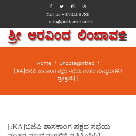
Call Us +0123456789
info@politicem.com
Home
Uncategorized
/
/
[:KA]ಬಿಜೆಪಿ ಶಾಸಕಾಂಗ ಪಕ್ಷದ ಸಭೆಯ ನಂತರ ಮಾಧ್ಯಮಗಳಿಗೆ
ಪ್ರತಿಕ್ರಿಯೆ[:]
[:KA]ಬಿಜೆಪಿ ಶಾಸಕಾಂಗ ಪಕ್ಷದ ಸಭೆಯ