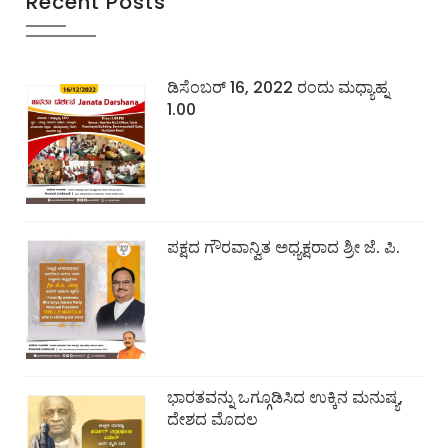
Recent Posts
ಡಿಸೆಂಬರ್ 16, 2022 ರಂದು ಮಧ್ಯಾಹ್ನ
1.00
ಪಕ್ಷದ ಗೌರವಾನ್ವಿತ ಅಧ್ಯಕ್ಷರಾದ ಶ್ರೀ ಜೆ. ಪಿ.
ಭಾರತವನ್ನು ಒಗ್ಗೂಡಿಸಿದ ಉಕ್ಕಿನ ಮನುಷ್ಯ,
ದೇಶದ ಮೊದಲ