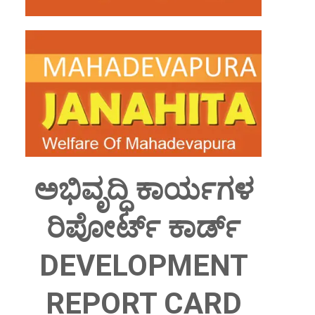
ಅಭಿವೃದ್ಧಿ ಕಾರ್ಯಗಳ
ರಿಪೋರ್ಟ್ ಕಾರ್ಡ್
DEVELOPMENT
REPORT CARD