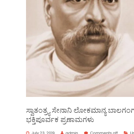
ಸ್ವಾತಂತ್ರ್ಯ ಸೇನಾನಿ ಲೋಕಮಾನ್ಯ ಬಾಲಗ
ಭಕ್ತಿಪೂರ್ವಕ ಪ್ರಣಾಮಗಳು
July 23, 2019
admin
Comments off
U