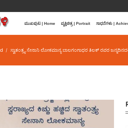
ಮುಖಪುಟ | Home
ವ್ಯಕ್ತಿಚಿತ್ರ | Portrait
ಸಾಧನೆಗಳು | Achi
ed
ಸ್ವಾತಂತ್ರ್ಯ ಸೇನಾನಿ ಲೋಕಮಾನ್ಯ ಬಾಲಗಂಗಾಧರ ತಿಲಕ್ ರವರ ಜನ್ಮದಿನದ
/