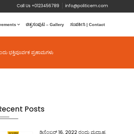
Call Us +0123456789
info@politicem.com
evements
ಚಿತ್ರಸಂಪುಟ – Gallery
ಸಂಪರ್ಕಿಸಿ | Contact
ಂದು ಭಕ್ತಿಪೂರ್ವಕ ಪ್ರಣಾಮಗಳು
Recent Posts
ಡಿಸೆಂಬರ್ 16, 2022 ರಂದು ಮಧ್ಯಾಹ್ನ