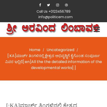
Call Us +0123456789
info@politicem.com
Home
Uncategorized
/
/
[:KA]ಮಾರ್ಚ್ ತಿಂಗಳಿನಲ್ಲಿ ಕ್ಷೇತ್ರದ ಅಭಿವೃದ್ಧಿಗೆ ಕೈಗೊಂಡ ಸಂಪೂರ್ಣ
ವಿವರ ಇಲ್ಲಿದೆ[:en]All the the detailed information of the
developmental works[:]
[:KA]ಮಾರ್ಚ್ ತಿಂಗಳಿನಲ್ಲಿ ಕ್ಷೇತ್ರದ