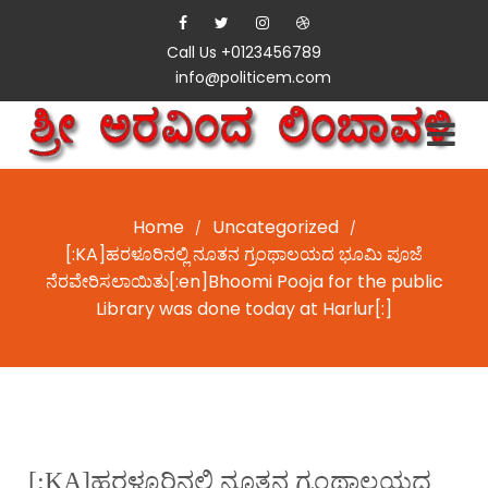
Call Us +0123456789
info@politicem.com
Home
Uncategorized
/
/
[:KA]ಹರಳೂರಿನಲ್ಲಿ ನೂತನ ಗ್ರಂಥಾಲಯದ ಭೂಮಿ ಪೂಜೆ
ನೆರವೇರಿಸಲಾಯಿತು[:en]Bhoomi Pooja for the public
Library was done today at Harlur[:]
[:KA]ಹರಳೂರಿನಲ್ಲಿ ನೂತನ ಗ್ರಂಥಾಲಯದ