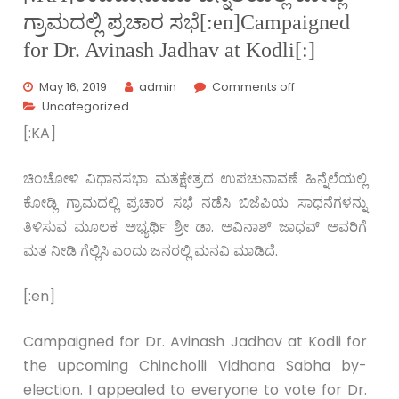
ಗ್ರಾಮದಲ್ಲಿ ಪ್ರಚಾರ ಸಭೆ[:en]Campaigned
for Dr. Avinash Jadhav at Kodli[:]
May 16, 2019
admin
Comments off
Uncategorized
[:KA]
ಚಿಂಚೋಳಿ ವಿಧಾನಸಭಾ ಮತಕ್ಷೇತ್ರದ ಉಪಚುನಾವಣೆ ಹಿನ್ನೆಲೆಯಲ್ಲಿ
ಕೋಡ್ಲಿ ಗ್ರಾಮದಲ್ಲಿ ಪ್ರಚಾರ ಸಭೆ ನಡೆಸಿ ಬಿಜೆಪಿಯ ಸಾಧನೆಗಳನ್ನು
ತಿಳಿಸುವ ಮೂಲಕ ಅಭ್ಯರ್ಥಿ ಶ್ರೀ ಡಾ. ಅವಿನಾಶ್ ಜಾಧವ್ ಅವರಿಗೆ
ಮತ ನೀಡಿ ಗೆಲ್ಲಿಸಿ ಎಂದು ಜನರಲ್ಲಿ ಮನವಿ ಮಾಡಿದೆ.
[:en]
Campaigned for Dr. Avinash Jadhav at Kodli for
the upcoming Chincholli Vidhana Sabha by-
election. I appealed to everyone to vote for Dr.