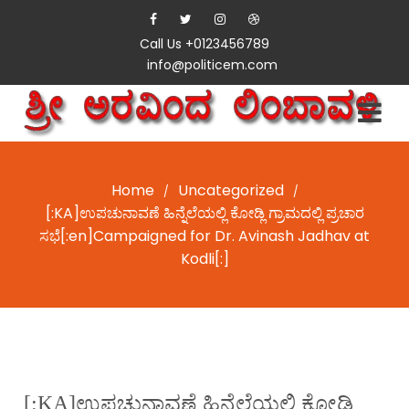
Call Us +0123456789
info@politicem.com
Home
Uncategorized
/
/
[:KA]ಉಪಚುನಾವಣೆ ಹಿನ್ನೆಲೆಯಲ್ಲಿ ಕೋಡ್ಲಿ ಗ್ರಾಮದಲ್ಲಿ ಪ್ರಚಾರ
ಸಭೆ[:en]Campaigned for Dr. Avinash Jadhav at
Kodli[:]
[:KA]ಉಪಚುನಾವಣೆ ಹಿನ್ನೆಲೆಯಲ್ಲಿ ಕೋಡ್ಲಿ