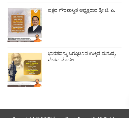
ಪಕ್ಷದ ಗೌರವಾನ್ವಿತ ಅಧ್ಯಕ್ಷರಾದ ಶ್ರೀ ಜೆ. ಪಿ.
ಭಾರತವನ್ನು ಒಗ್ಗೂಡಿಸಿದ ಉಕ್ಕಿನ ಮನುಷ್ಯ,
ದೇಶದ ಮೊದಲ
Copyright © 2026 ಶ್ರೀ ಅರವಿಂದ ಲಿಂಬಾವಳಿ. All Rights
Reserved.