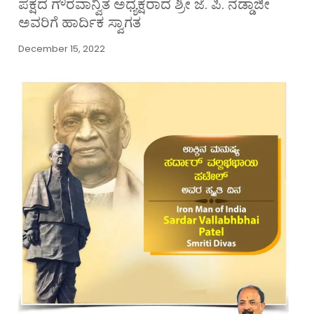
ಪಕ್ಷದ ಗೌರವಾನ್ವಿತ ಅಧ್ಯಕ್ಷರಾದ ಶ್ರೀ ಜೆ. ಪಿ. ನಡ್ಡಾಜೀ
ಅವರಿಗೆ ಹಾರ್ದಿಕ ಸ್ವಾಗತ
December 15, 2022