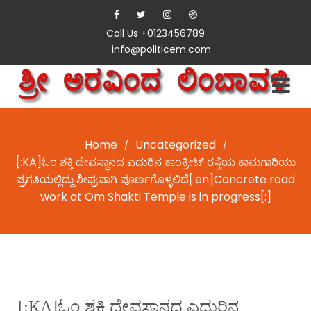
Call Us +0123456789
info@politicem.com
Home
Uncategorized
/
/
[:KA]ಓಂ ಶಕ್ತಿ ದೇವಸ್ಥಾನದ ಎದುರಿನ ಕಾಂಕ್ರೀಟ್ ರಸ್ತೆಯ ಕಾಮಗಾರಿಯು
ಪ್ರಗತಿಯಲ್ಲಿದ್ದು ಶೀಘ್ರವಾಗಿ ಪೂರ್ಣಗೊಳ್ಳಲಿದೆ[:en]Concrete road
work at Om Shakti Temple is in progress[:]
[:KA]ಓಂ ಶಕ್ತಿ ದೇವಸ್ಥಾನದ ಎದುರಿನ