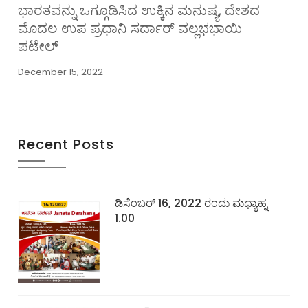
ಭಾರತವನ್ನು ಒಗ್ಗೂಡಿಸಿದ ಉಕ್ಕಿನ ಮನುಷ್ಯ, ದೇಶದ
ಮೊದಲ ಉಪ ಪ್ರಧಾನಿ ಸರ್ದಾರ್ ವಲ್ಲಭಭಾಯಿ
ಪಟೇಲ್
December 15, 2022
Recent Posts
ಡಿಸೆಂಬರ್ 16, 2022 ರಂದು ಮಧ್ಯಾಹ್ನ
1.00