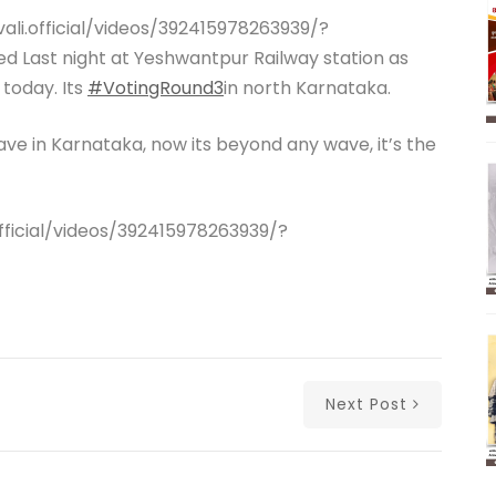
li.official/videos/392415978263939/?
Last night at Yeshwantpur Railway station as
 today. Its
#
VotingRound3
in north Karnataka.
ve in Karnataka, now its beyond any wave, it’s the
ficial/videos/392415978263939/?
Next Post