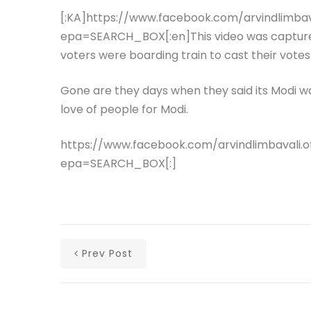
[:KA]https://www.facebook.com/arvindlimbava
epa=SEARCH_BOX[:en]This video was captured 
voters were boarding train to cast their votes
Gone are they days when they said its Modi wa
love of people for Modi.
https://www.facebook.com/arvindlimbavali.of
epa=SEARCH_BOX[:]
Prev Post