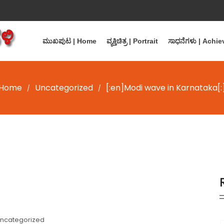
ಮುಖಪುಟ | Home
ವ್ಯಕ್ತಿಚಿತ್ರ | Portrait
ಸಾಧನೆಗಳು | Achi
Home
Uncategorized
[:en]Modi wave in Karnataka[:
/
/
ncategorized