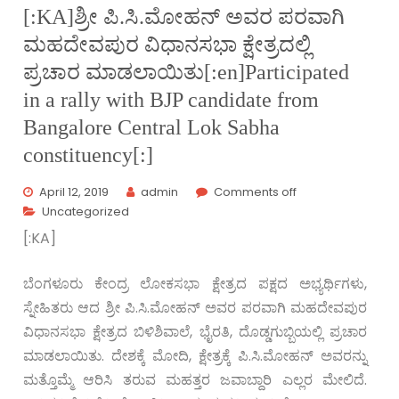
[:KA]ಶ್ರೀ ಪಿ.ಸಿ.ಮೋಹನ್ ಅವರ ಪರವಾಗಿ
ಮಹದೇವಪುರ ವಿಧಾನಸಭಾ ಕ್ಷೇತ್ರದಲ್ಲಿ
ಪ್ರಚಾರ ಮಾಡಲಾಯಿತು[:en]Participated
in a rally with BJP candidate from
Bangalore Central Lok Sabha
constituency[:]
April 12, 2019
admin
Comments off
Uncategorized
[:KA]
ಬೆಂಗಳೂರು ಕೇಂದ್ರ ಲೋಕಸಭಾ ಕ್ಷೇತ್ರದ ಪಕ್ಷದ ಅಭ್ಯರ್ಥಿಗಳು,
ಸ್ನೇಹಿತರು ಆದ ಶ್ರೀ ಪಿ.ಸಿ.ಮೋಹನ್ ಅವರ ಪರವಾಗಿ ಮಹದೇವಪುರ
ವಿಧಾನಸಭಾ ಕ್ಷೇತ್ರದ ಬಿಳಿಶಿವಾಲೆ, ಭೈರತಿ, ದೊಡ್ಡಗುಬ್ಬಿಯಲ್ಲಿ ಪ್ರಚಾರ
ಮಾಡಲಾಯಿತು. ದೇಶಕ್ಕೆ ಮೋದಿ, ಕ್ಷೇತ್ರಕ್ಕೆ ಪಿ.ಸಿ.ಮೋಹನ್ ಅವರನ್ನು
ಮತ್ತೊಮ್ಮೆ ಆರಿಸಿ ತರುವ ಮಹತ್ತರ ಜವಾಬ್ದಾರಿ ಎಲ್ಲರ ಮೇಲಿದೆ.