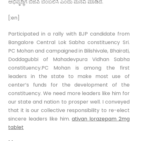
ಅಭಿವೃದ್ಧಿಗೆ ಬಿಜೆಪಿ ಬೆಂಬಲಿಸಿ ಎಂದು ಮನವಿ ಮಾಡಿದೆ.
[:en]
Participated in a rally with BJP candidate from
Bangalore Central Lok Sabha constituency Sri.
PC Mohan and campaigned in Bilishivale, Bhairati,
Doddagubbi of Mahadevpura Vidhan Sabha
constituency.PC Mohan is among the first
leaders in the state to make most use of
center’s funds for the development of the
constituency. We need more leaders like him for
our state and nation to prosper well. I conveyed
that it is our collective responsibility to re-elect
sincere leaders like him.
ativan lorazepam 2mg
tablet