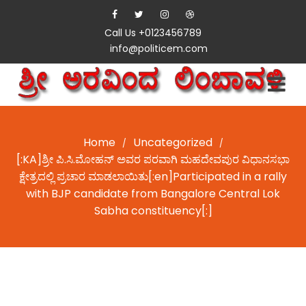
Call Us +0123456789
info@politicem.com
Home
Uncategorized
/
/
[:KA]ಶ್ರೀ ಪಿ.ಸಿ.ಮೋಹನ್ ಅವರ ಪರವಾಗಿ ಮಹದೇವಪುರ ವಿಧಾನಸಭಾ
ಕ್ಷೇತ್ರದಲ್ಲಿ ಪ್ರಚಾರ ಮಾಡಲಾಯಿತು[:en]Participated in a rally
with BJP candidate from Bangalore Central Lok
Sabha constituency[:]