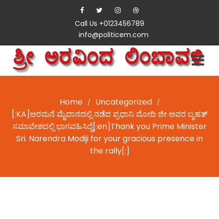
Call Us +0123456789
info@politicem.com
Home
Uncategorized
/
/
[:KA]ಅರಮನೆ ಮೈದಾನದಲ್ಲಿ ನಡೆದ ಪ್ರಧಾನಿ ಮೋದಿ ಜೀ ಅವರ ಬೃಹತ್
ಸಮಾವೇಶದಲ್ಲಿ ಭಾಗವಹಿಸಿದ್ದೆ[:en]Thank you Prime Minister
Sri. Narendra Modiji for your gracious presence in
the rally[:]