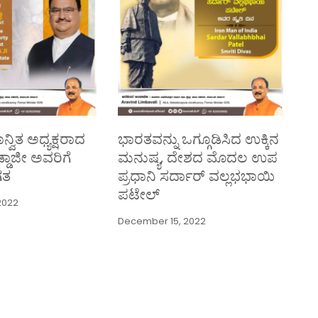
್ವಿತ ಅಧ್ಯಕ್ಷರಾದ
ಭಾರತವನ್ನು ಒಗ್ಗೂಡಿಸಿದ ಉಕ್ಕಿನ
ನಡ್ಡಾಜೀ ಅವರಿಗೆ
ಮನುಷ್ಯ, ದೇಶದ ಮೊದಲ ಉಪ
ಗತ
ಪ್ರಧಾನಿ ಸರ್ದಾರ್ ವಲ್ಲಭಭಾಯಿ
ಪಟೇಲ್
2022
December 15, 2022