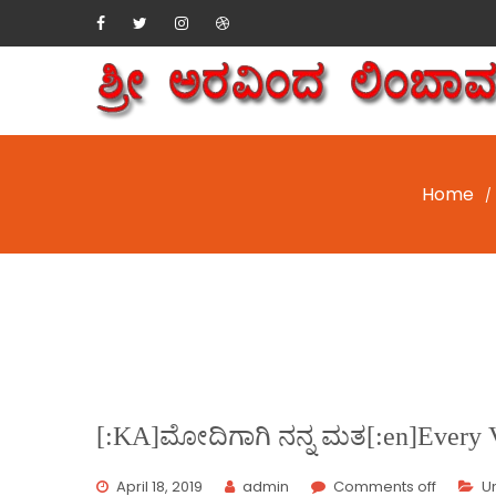
Home
/
[:KA]ಮೋದಿಗಾಗಿ ನನ್ನ ಮತ[:en]Every V
April 18, 2019
admin
Comments off
U