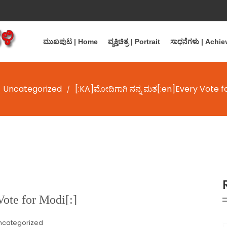
ಮುಖಪುಟ | Home
ವ್ಯಕ್ತಿಚಿತ್ರ | Portrait
ಸಾಧನೆಗಳು | Achi
Uncategorized
[:KA]ಮೋದಿಗಾಗಿ ನನ್ನ ಮತ[:en]Every Vote fo
/
ote for Modi[:]
ncategorized