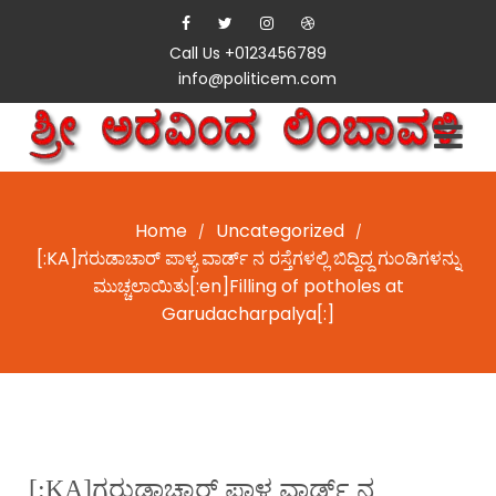
Call Us +0123456789
info@politicem.com
Home
Uncategorized
/
/
[:KA]ಗರುಡಾಚಾರ್ ಪಾಳ್ಯ ವಾರ್ಡ್ ನ ರಸ್ತೆಗಳಲ್ಲಿ ಬಿದ್ದಿದ್ದ ಗುಂಡಿಗಳನ್ನು
ಮುಚ್ಚಲಾಯಿತು[:en]Filling of potholes at
Garudacharpalya[:]
[:KA]ಗರುಡಾಚಾರ್ ಪಾಳ್ಯ ವಾರ್ಡ್ ನ