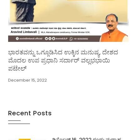
ಭಾರತವನ್ನು ಒಗ್ಗೂಡಿಸಿದ ಉಕ್ಕಿನ ಮನುಷ್ಯ, ದೇಶದ
ಮೊದಲ ಉಪ ಪ್ರಧಾನಿ ಸರ್ದಾರ್ ವಲ್ಲಭಭಾಯಿ
ಪಟೇಲ್
December 15, 2022
Recent Posts
ಡಿಸೆಂಬರ್ 16, 2022 ರಂದು ಮಧ್ಯಾಹ್ನ