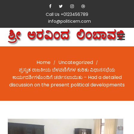
Call Us +0123456789
info@politicem.com
Home
Uncategorized
/
/
ಪ್ರಸ್ತುತ ರಾಜಕೀಯ ಬೆಳವಣಿಗೆಗಳ ಕುರಿತು ವಿಧಾನಸಭೆಯ
ಕಾರ್ಯದರ್ಶಿಗಳೊಂದಿಗೆ ಚರ್ಚಿಸಲಾಯಿತು – Had a detailed
discussion on the present political developments