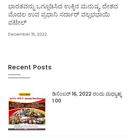
ಭಾರತವನ್ನು ಒಗ್ಗೂಡಿಸಿದ ಉಕ್ಕಿನ ಮನುಷ್ಯ, ದೇಶದ
ಮೊದಲ ಉಪ ಪ್ರಧಾನಿ ಸರ್ದಾರ್ ವಲ್ಲಭಭಾಯಿ
ಪಟೇಲ್
December 15, 2022
Recent Posts
ಡಿಸೆಂಬರ್ 16, 2022 ರಂದು ಮಧ್ಯಾಹ್ನ
1.00