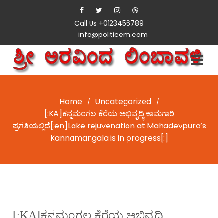
Call Us +0123456789
info@politicem.com
Home
Uncategorized
/
/
[:KA]ಕನ್ನಮಂಗಲ ಕೆರೆಯ ಅಭಿವೃದ್ಧಿ ಕಾಮಗಾರಿ
ಪ್ರಗತಿಯಲ್ಲಿದೆ[:en]Lake rejuvenation at Mahadevpura’s
Kannamangala is in progress[:]
[:KA]ಕನ್ನಮಂಗಲ ಕೆರೆಯ ಅಭಿವೃದ್ಧಿ