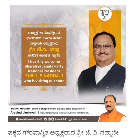
ಪಕ್ಷದ ಗೌರವಾನ್ವಿತ ಅಧ್ಯಕ್ಷರಾದ ಶ್ರೀ ಜೆ. ಪಿ. ನಡ್ಡಾಜೀ