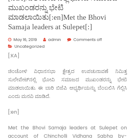
ಮುಖಂಡರನ್ನು ಭೇಟಿ
ಮಾಡಲಾಯಿತು[:en]Met the Bhovi
Samaja leaders at Sulepet[:]
May 16, 2019
admin
Comments off
Uncategorized
[:KA]
ಚಿಂಚೋಳಿ ವಿಧಾನಸಭಾ ಕ್ಷೇತ್ರದ ಉಪಚುನಾವಣೆ ನಿಮಿತ್ತ
ಸುಲೇಪೇಟ್‌ನಲ್ಲಿ ಭೋವಿ ಸಮಾಜದ ಮುಖಂಡರನ್ನು ಭೇಟಿ
ಮಾಡಲಾಯಿತು. ಈ ಬಾರಿ ಬಿಜೆಪಿ ಅಭ್ಯರ್ಥಿಯನ್ನು ಬೆಂಬಲಿಸಿ ಗೆಲ್ಲಿಸಿ
ಎಂದು ಮನವಿ ಮಾಡಿದೆ.
[:en]
Met the Bhovi Samaja leaders at Sulepet on
account of Chincholli Vidhana Sabha by-