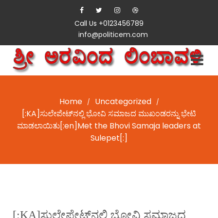
Call Us +0123456789
info@politicem.com
Home
Uncategorized
/
/
[:KA]ಸುಲೇಪೇಟ್‌ನಲ್ಲಿ ಭೋವಿ ಸಮಾಜದ ಮುಖಂಡರನ್ನು ಭೇಟಿ
ಮಾಡಲಾಯಿತು[:en]Met the Bhovi Samaja leaders at
Sulepet[:]
[:KA]ಸುಲೇಪೇಟ್‌ನಲ್ಲಿ ಭೋವಿ ಸಮಾಜದ