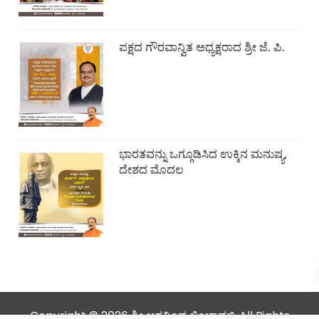
ಪಕ್ಷದ ಗೌರವಾನ್ವಿತ ಅಧ್ಯಕ್ಷರಾದ ಶ್ರೀ ಜೆ. ಪಿ.
ಭಾರತವನ್ನು ಒಗ್ಗೂಡಿಸಿದ ಉಕ್ಕಿನ ಮನುಷ್ಯ,
ದೇಶದ ಮೊದಲ
Copyright © 2026 ಶ್ರೀ ಅರವಿಂದ ಲಿಂಬಾವಳಿ. All Rights