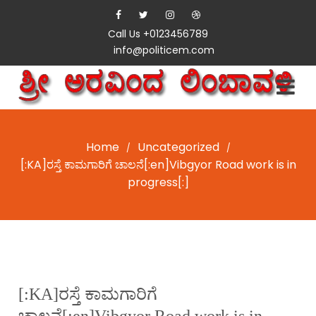
Call Us +0123456789
info@politicem.com
Home
Uncategorized
/
/
[:KA]ರಸ್ತೆ ಕಾಮಗಾರಿಗೆ ಚಾಲನೆ[:en]Vibgyor Road work is in
progress[:]
[:KA]ರಸ್ತೆ ಕಾಮಗಾರಿಗೆ