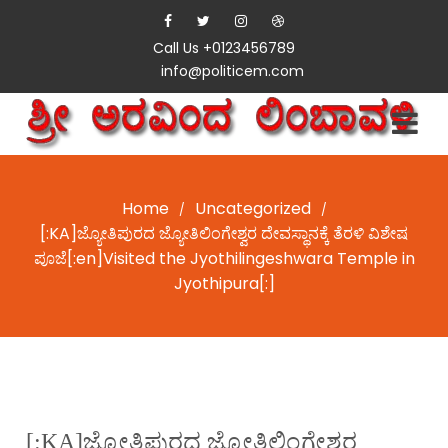
Call Us +0123456789
info@politicem.com
Home
Uncategorized
/
/
[:KA]ಜ್ಯೋತಿಪುರದ ಜ್ಯೋತಿಲಿಂಗೇಶ್ವರ ದೇವಸ್ಥಾನಕ್ಕೆ ತೆರಳಿ ವಿಶೇಷ
ಪೂಜೆ[:en]Visited the Jyothilingeshwara Temple in
Jyothipura[:]
[:KA]ಜ್ಯೋತಿಪುರದ ಜ್ಯೋತಿಲಿಂಗೇಶ್ವರ