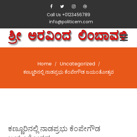
Call Us +0123456789
info@politicem.com
Home
Uncategorized
/
/
ಕಣ್ಣೂರಿನಲ್ಲಿ ನಾಡಪ್ರಭು ಕೆಂಪೇಗೌಡ ಜಯಂತೋತ್ಸವ
ಕಣ್ಣೂರಿನಲ್ಲಿ ನಾಡಪ್ರಭು ಕೆಂಪೇಗೌಡ