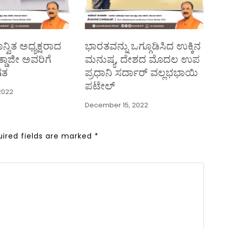
್ವಿತ ಅಧ್ಯಕ್ಷರಾದ
ಭಾರತವನ್ನು ಒಗ್ಗೂಡಿಸಿದ ಉಕ್ಕಿನ
ನಡ್ಡಾಜೀ ಅವರಿಗೆ
ಮನುಷ್ಯ, ದೇಶದ ಮೊದಲ ಉಪ
ಗತ
ಪ್ರಧಾನಿ ಸರ್ದಾರ್ ವಲ್ಲಭಭಾಯಿ
ಪಟೇಲ್
2022
December 15, 2022
uired fields are marked
*