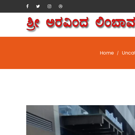
Home
Unca
/