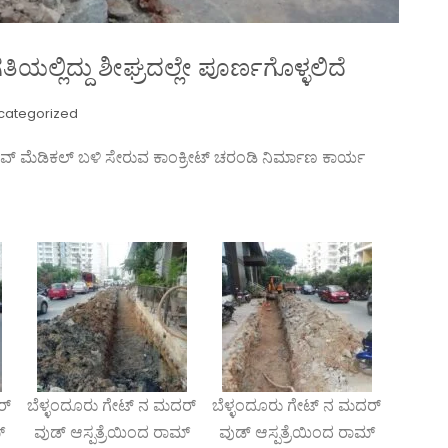
ಯಲ್ಲಿದ್ದು ಶೀಘ್ರದಲ್ಲೇ ಪೂರ್ಣಗೊಳ್ಳಲಿದೆ
categorized
ವ್ ಮೆಡಿಕಲ್ ಬಳಿ ಸೇರುವ ಕಾಂಕ್ರೀಟ್ ಚರಂಡಿ ನಿರ್ಮಾಣ ಕಾರ್ಯ
ರ್
ಬೆಳ್ಳಂದೂರು ಗೇಟ್ ನ ಮದರ್
ಬೆಳ್ಳಂದೂರು ಗೇಟ್ ನ ಮದರ್
್
ವುಡ್ ಆಸ್ಪತ್ರೆಯಿಂದ ರಾಮ್
ವುಡ್ ಆಸ್ಪತ್ರೆಯಿಂದ ರಾಮ್