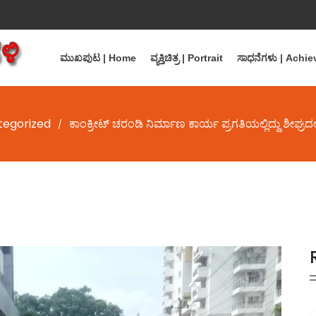
ಮುಖಪುಟ | Home
ವ್ಯಕ್ತಿಚಿತ್ರ | Portrait
ಸಾಧನೆಗಳು | Achi
tegorized
ಕಾಂಕ್ರೀಟ್ ಚರಂಡಿ ನಿರ್ಮಾಣ ಕಾರ್ಯ ಪ್ರಗತಿಯಲ್ಲಿದ್ದು ಶೀಘ್ರದಲ
/