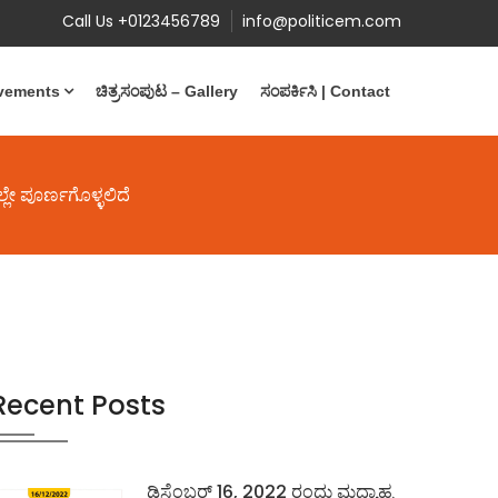
Call Us +0123456789
info@politicem.com
evements
ಚಿತ್ರಸಂಪುಟ – Gallery
ಸಂಪರ್ಕಿಸಿ | Contact
್ಲೇ ಪೂರ್ಣಗೊಳ್ಳಲಿದೆ
Recent Posts
ಡಿಸೆಂಬರ್ 16, 2022 ರಂದು ಮಧ್ಯಾಹ್ನ