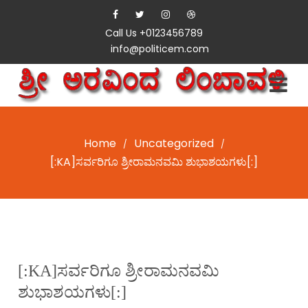
Call Us +0123456789
info@politicem.com
Home
Uncategorized
/
/
[:KA]ಸರ್ವರಿಗೂ ಶ್ರೀರಾಮನವಮಿ ಶುಭಾಶಯಗಳು[:]
[:KA]ಸರ್ವರಿಗೂ ಶ್ರೀರಾಮನವಮಿ
ಶುಭಾಶಯಗಳು[:]